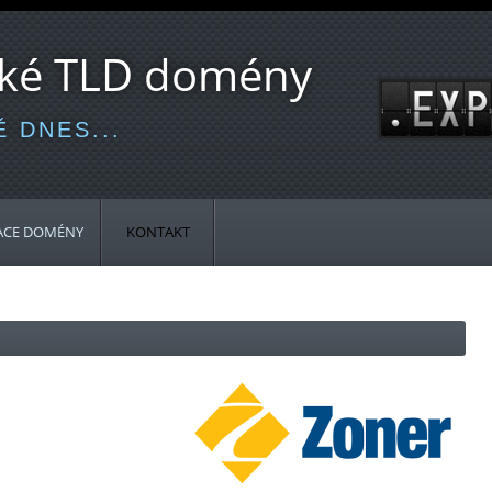
cké TLD domény
 DNES...
ACE DOMÉNY
KONTAKT