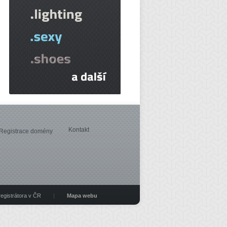
Kontakt
Registrace domény
registrátora v ČR
|
Mapa webu