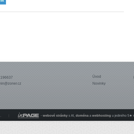
Úvod
3196637
in@zoner.cz
Novinky
s.
|
-
webové stránky
s AI,
doména
a
webhosting
u jediného 5★ 