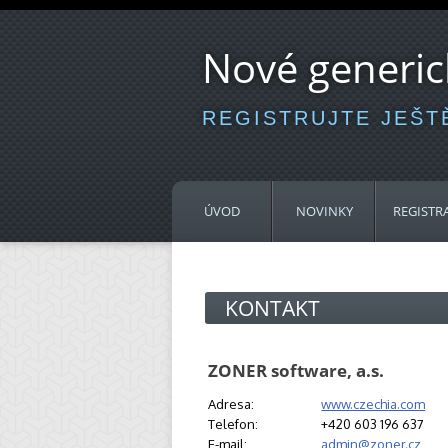
Nové generi
REGISTRUJTE JEŠTĚ
ÚVOD
NOVINKY
REGISTR
KONTAKT
ZONER software, a.s.
Adresa:
www.czechia.com
Telefon:
+420 603 196 637
E-mail:
admin@zoner.cz