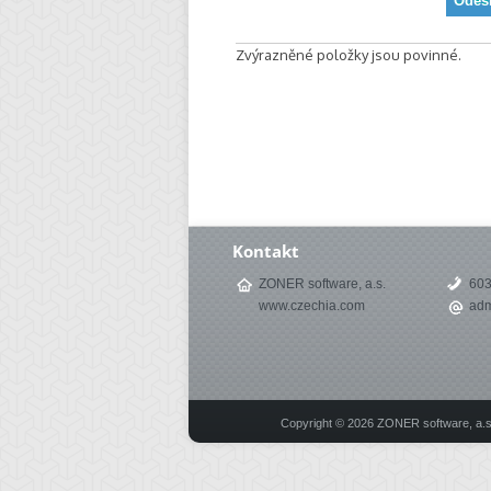
Zvýrazněné položky jsou povinné.
Kontakt
ZONER software, a.s.
60
www.czechia.com
adm
Copyright © 2026 ZONER software, a.