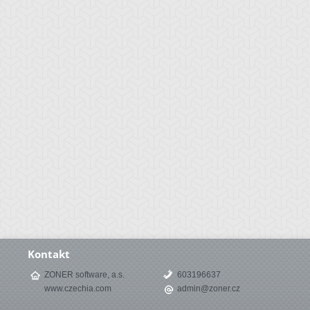
Kontakt
ZONER software, a.s.
603196637
www.czechia.com
admin@zoner.cz