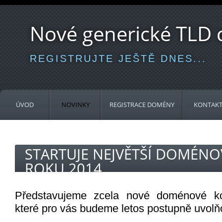
Nové generické TLD
REGISTRUJTE JEŠTĚ DNES...
ÚVOD
NOVINKY
REGISTRACE DOMÉNY
KONTAK
STARTUJE NEJVĚTŠÍ DOMÉN
ROKU 2014
Představujeme zcela nové doménové k
které pro vás budeme letos postupně uvolň