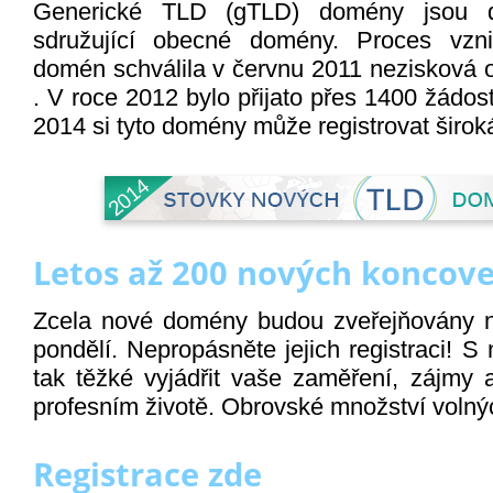
Generické TLD (gTLD) domény jsou d
sdružující obecné domény. Proces vzni
domén schválila v červnu 2011 nezisková 
. V roce 2012 bylo přijato přes 1400 žádo
2014 si tyto domény může registrovat široká
Letos až 200 nových koncov
Zcela nové domény budou zveřejňovány n
pondělí. Nepropásněte jejich registraci!
tak těžké vyjádřit vaše zaměření, zájmy 
profesním životě. Obrovské množství volnýc
Registrace zde