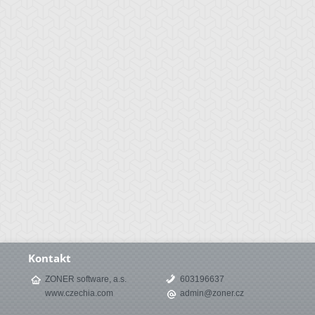
Kontakt
ZONER software, a.s.
603196637
www.czechia.com
admin@zoner.cz