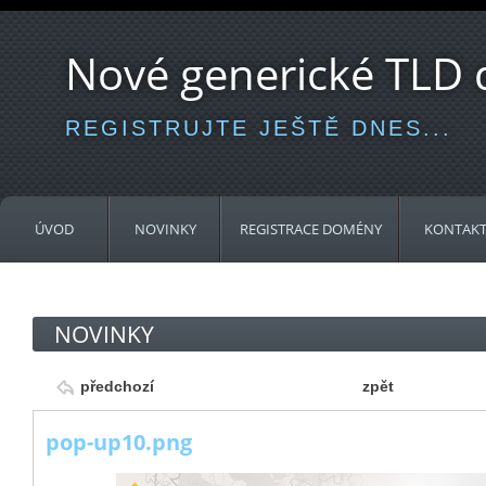
Nové generické TLD
REGISTRUJTE JEŠTĚ DNES...
ÚVOD
NOVINKY
REGISTRACE DOMÉNY
KONTAK
NOVINKY
předchozí
zpět
pop-up10.png